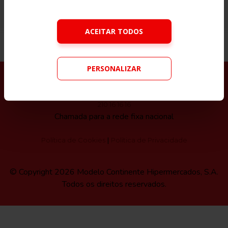
Siga-nos nas redes sociais do Continente
ACEITAR TODOS
PERSONALIZAR
APOIO AO CLIENTE
faleconnosco.continente.pt
210 16 16 16
Chamada para a rede fixa nacional
|
Política de Cookies
Política de Privacidade
© Copyright 2026 Modelo Continente Hipermercados, S.A.
Todos os direitos reservados.