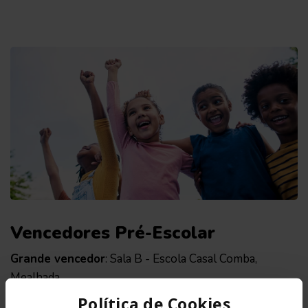
Vencedores Pré-Escolar
Grande vencedor
: Sala B - Escola Casal Comba,
Mealhada
Política de Cookies