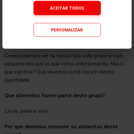
ACEITAR TODOS
Grupo 5
PERSONALIZAR
Carne, peixe e ovos
Como podemos ver na nossa roda, este grupo é mais
pequeno dos que os que vimos anteriormente. Mas o
que significa? Que devemos comê-los em menos
quantidade.
Que alimentos fazem parte deste grupo?
Carne, peixe e ovos.
Por que devemos consumir os alimentos deste