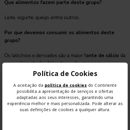
Que alimentos fazem parte deste grupo?
Leite, iogurte, queijo, entre outros.
Por que devemos consumir os alimentos deste
grupo?
Os laticínios e derivados são a maior f
onte de cálcio
da
nossa alimentação. Além disso, são
ricos em
proteínas, vitaminas e minerais
fundamentais numa
Política de Cookies
alimentação equilibrada.
A aceitação da
política de cookies
do Continente
possibilita a apresentação de serviços e ofertas
Dica:
adaptadas aos seus interesses, garantindo uma
experiência melhor e mais personalizada. Pode alterar as
O cálcio é essencial para o bom desenvolvimento dos
suas definições de cookies a qualquer altura.
nossos ossos e dentes, por isso, temos de garantir que
consumimos laticínios e derivados todos os dias!